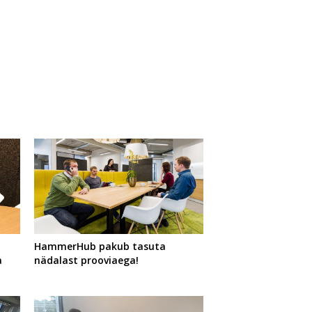
HammerHub pakub tasuta
a
nädalast prooviaega!