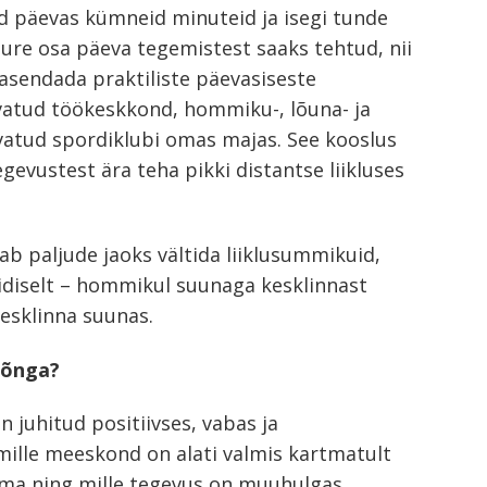
ad päevas kümneid minuteid ja isegi tunde
suure osa päeva tegemistest saaks tehtud, nii
 asendada praktiliste päevasiseste
vatud töökeskkond, hommiku-, lõuna- ja
vatud spordiklubi omas majas. See kooslus
evustest ära teha pikki distantse liikluses
b paljude jaoks vältida liiklusummikuid,
pidiselt – hommikul suunaga kesklinnast
kesklinna suunas.
lõnga?
 juhitud positiivses, vabas ja
mille meeskond on alati valmis kartmatult
ema ning mille tegevus on muuhulgas