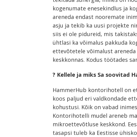
kogenumate enesekindlus ja kog
areneda endast nooremate inime
asju ja tekib ka uusi projekte ni
siis ei ole pidureid, mis takista
ühtlasi ka võimalus pakkuda kog
ettevõtetele võimalust areneda
keskkonnas. Kodus töötades sam
? Kellele ja miks Sa soovitad
HammerHub kontorihotell on et
koos paljud eri valdkondade ette
kohustusi. Kõik on vabad inimes
Kontorihotelli mudel areneb maa
mikroettevõtluse keskkond. Eest
tasapsi tuleb ka Eestisse ühisk