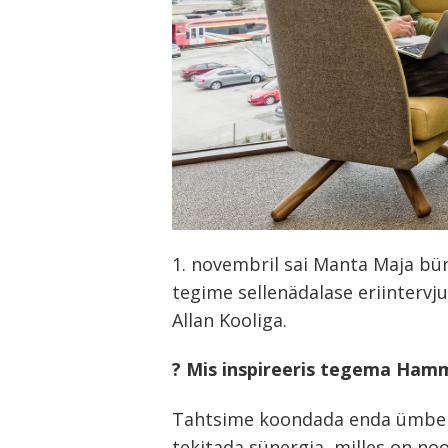
1. novembril sai Manta Maja bü
tegime sellenädalase eriinterv
Allan Kooliga.
? Mis inspireeris tegema Ham
Tahtsime koondada enda ümber n
tekitada sünergia, milles on no