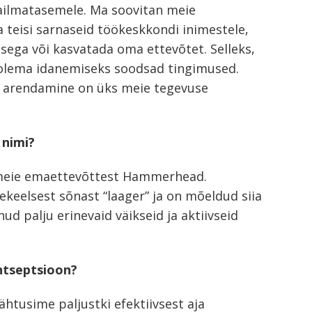
ailmatasemele. Ma soovitan meie
teisi sarnaseid töökeskkondi inimestele,
usega või kasvatada oma ettevõtet. Selleks,
 olema idanemiseks soodsad tingimused.
a arendamine on üks meie tegevuse
 nimi?
meie emaettevõttest Hammerhead.
ekeelsest sõnast “laager” ja on mõeldud siia
ud palju erinevaid väikseid ja aktiivseid
ntseptsioon?
ähtusime paljustki efektiivsest aja