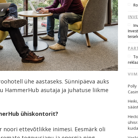
Ro
INV
In
Inves
teisel
PAR
To
rekla
VII
roohotell ühe aastaseks. Sünnipäeva auks
Polly
juu HammerHub asutaja ja juhatuse liikme
Casi
Heiki
sääst
merHub ühiskontorit?
Hect
ühisr
oori ettevõtlikke inimesi. Eesmärk oli
kuid
oremate tegevusjanu ja energia ning
Vesk