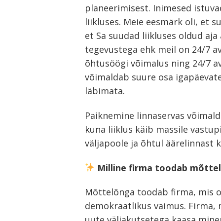
planeerimisest. Inimesed istuv
liikluses. Meie eesmärk oli, et 
Navigeerimine
et Sa suudad liikluses oldud aja
s
tegevustega ehk meil on 24/7 a
õhtusöögi võimalus ning 24/7 a
võimaldab suure osa igapäevateg
läbimata.
Paiknemine linnaservas võimalda
kuna liiklus käib massile vastu
väljapoole ja õhtul äärelinnast 
Milline firma toodab mõtte
Mõttelõnga toodab firma, mis on
demokraatlikus vaimus. Firma, 
uute väljakutsetega kaasa min