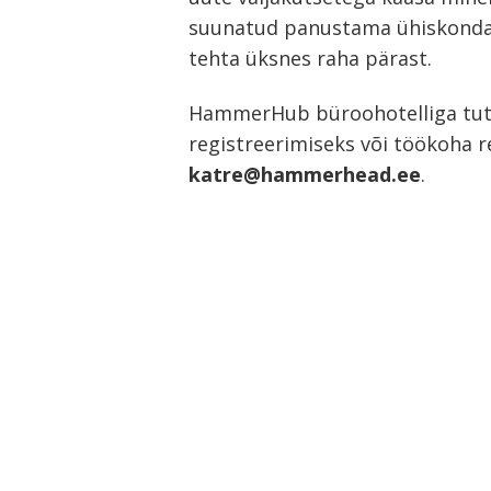
suunatud panustama ühiskonda j
tehta üksnes raha pärast.
HammerHub büroohotelliga tutv
registreerimiseks või töökoha 
katre@hammerhead.ee
.