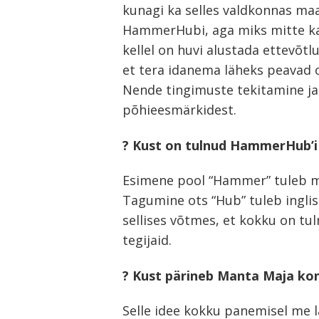
kunagi ka selles valdkonnas ma
HammerHubi, aga miks mitte ka 
kellel on huvi alustada ettevõtl
et tera idanema läheks peavad
Nende tingimuste tekitamine j
põhieesmärkidest.
? Kust on tulnud HammerHub’i
Esimene pool “Hammer” tuleb 
Tagumine ots “Hub” tuleb inglis
sellises võtmes, et kokku on tuln
tegijaid.
? Kust pärineb Manta Maja ko
Selle idee kokku panemisel me l