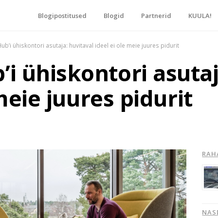
Blogipostitused
Blogid
Partnerid
KUULA!
blogide keskpunkt!
’i ühiskontori asutaja: huvitaval ideel ei ole meie juures pidurit
 ühiskontori asutaj
meie juures pidurit
RAH
NAS