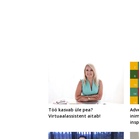
Töö kasvab üle pea?
Adve
Virtuaalassistent aitab!
ini
insp