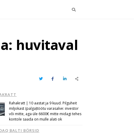
Otsi
a: huvitaval
Twitter
Facebook
LinkedIn
Share
this
post
AKRATT
Rahakratt | 10 aastat ja 9 kuud. Pilguheit
miljokast (palga)töötu varasalve: investor
või mitte, aga üle 6600€ mitte midagi tehes
kontole saada on mulle alati ok
DAQ BALTI BÖRSID