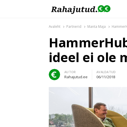
Rahajutud.ee
Rahajutud.ee | Sinu investeerimis- ja finants
Avaleht
Partnerid
Manta Maja
HammerHub
HammerHub’i
ideel ei ole 
Author
AUTOR
AVALDATUD
Rahajutud.ee
06/11/2018