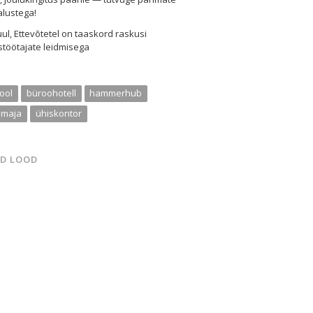
alustega!
uul
,
Ettevõtetel on taaskord raskusi
töötajate leidmisega
kool
büroohotell
hammerhub
 maja
ühiskontor
D LOOD