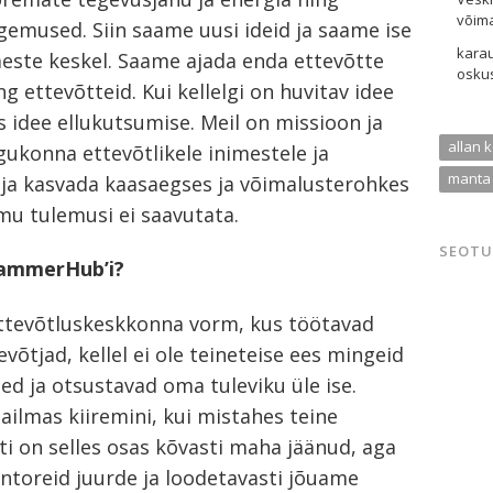
võim
emused. Siin saame uusi ideid ja saame ise
kara
ste keskel. Saame ajada enda ettevõtte
oskus
ng ettevõtteid. Kui kellelgi on huvitav idee
ks idee ellukutsumise. Meil on missioon ja
allan 
ukonna ettevõtlikele inimestele ja
manta
 ja kasvada kaasaegses ja võimalusterohkes
u tulemusi ei saavutata.
SEOTU
 HammerHub’i?
tevõtluskeskkonna vorm, kus töötavad
võtjad, kellel ei ole teineteise ees mingeid
ed ja otsustavad oma tuleviku üle ise.
ilmas kiiremini, kui mistahes teine
i on selles osas kõvasti maha jäänud, aga
ontoreid juurde ja loodetavasti jõuame