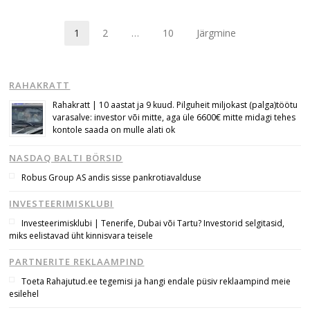
1
2
…
10
Järgmine
Page
Page
Page
RAHAKRATT
Rahakratt | 10 aastat ja 9 kuud. Pilguheit miljokast (palga)töötu
varasalve: investor või mitte, aga üle 6600€ mitte midagi tehes
kontole saada on mulle alati ok
NASDAQ BALTI BÖRSID
Robus Group AS andis sisse pankrotiavalduse
INVESTEERIMISKLUBI
Investeerimisklubi | Tenerife, Dubai või Tartu? Investorid selgitasid,
miks eelistavad üht kinnisvara teisele
PARTNERITE REKLAAMPIND
Toeta Rahajutud.ee tegemisi ja hangi endale püsiv reklaampind meie
esilehel