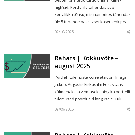
high‘sid. Portfellile tähendas see
korralikku tõusu, mis numbrites tähendas
üle 5 tuhande passiivset kasvu ehk pea…
02/10/2025
Sha
this
post
Rahats | Kokkuvõte –
august 2025
Portfelli tulemuste korrelatsioon ilmaga
jätkub. Augustis kiskus ilm Eestis taas
külmemaks ja vihmaseks ning ka portfelli
tulemused pöördusid langusele. Tuli…
09/09/2025
Sha
this
post