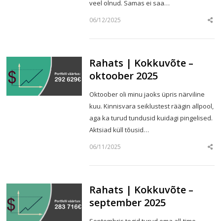
veel olnud. Samas ei saa…
06/12/2025
Sha
this
post
Rahats | Kokkuvõte –
oktoober 2025
Oktoober oli minu jaoks üpris närviline
kuu. Kinnisvara seiklustest räägin allpool,
aga ka turud tundusid kuidagi pingelised.
Aktsiad küll tõusid…
06/11/2025
Sha
this
post
Rahats | Kokkuvõte –
september 2025
Septembris tegid turud oma all-time-