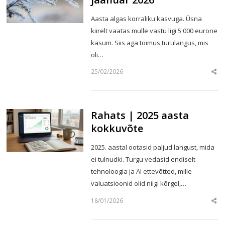
Aasta algas korraliku kasvuga. Üsna
kiirelt vaatas mulle vastu ligi 5 000 eurone
kasum. Siis aga toimus turulangus, mis
oli…
25/02/2026
Sha
this
post
Rahats | 2025 aasta
kokkuvõte
2025. aastal ootasid paljud langust, mida
ei tulnudki. Turgu vedasid endiselt
tehnoloogia ja AI ettevõtted, mille
valuatsioonid olid niigi kõrgel,…
18/01/2026
Sha
this
post