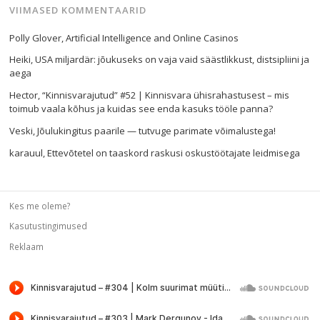
VIIMASED KOMMENTAARID
Polly Glover
,
Artificial Intelligence and Online Casinos
Heiki
,
USA miljardär: jõukuseks on vaja vaid säästlikkust, distsipliini ja
aega
Hector
,
“Kinnisvarajutud” #52 | Kinnisvara ühisrahastusest – mis
toimub vaala kõhus ja kuidas see enda kasuks tööle panna?
Veski
,
Jõulukingitus paarile — tutvuge parimate võimalustega!
karauul
,
Ettevõtetel on taaskord raskusi oskustöötajate leidmisega
Kes me oleme?
Kasutustingimused
Reklaam