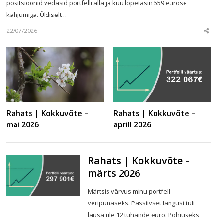
positsioonid vedasid portfelli alla ja kuu lõpetasin 559 eurose
kahjumiga. Üldiselt…
22/07/2026
Sha
this
post
Rahats | Kokkuvõte –
Rahats | Kokkuvõte –
mai 2026
aprill 2026
Rahats | Kokkuvõte –
märts 2026
Märtsis värvus minu portfell
veripunaseks. Passiivset langust tuli
lausa üle 12 tuhande euro. Põhjuseks