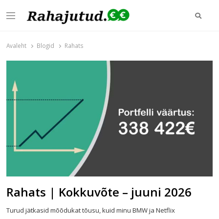
Otsi
Menu
Rahajutud.ee
Rahajutud.ee | Sinu investeerimis- ja finantsblogide keskpunkt!
Avaleht
Blogid
Rahats
Rahats | Kokkuvõte – juuni 2026
Turud jätkasid mõõdukat tõusu, kuid minu BMW ja Netflix