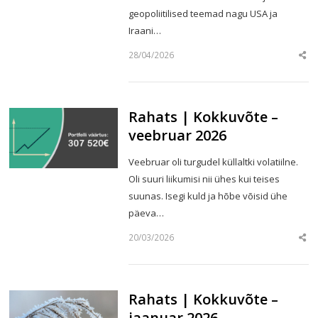
geopoliitilised teemad nagu USA ja
Iraani…
28/04/2026
Sha
this
post
Rahats | Kokkuvõte –
veebruar 2026
Veebruar oli turgudel küllaltki volatiilne.
Oli suuri liikumisi nii ühes kui teises
suunas. Isegi kuld ja hõbe võisid ühe
päeva…
20/03/2026
Sha
this
post
Rahats | Kokkuvõte –
jaanuar 2026