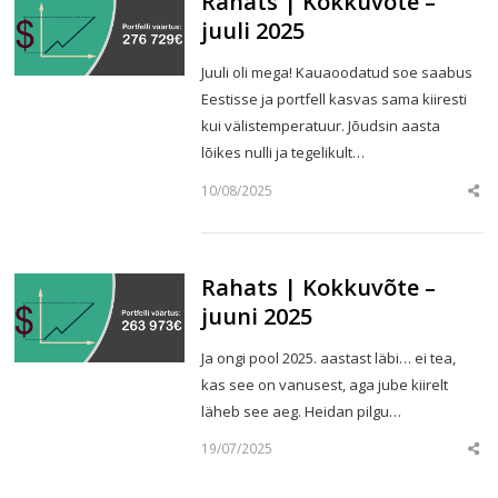
Rahats | Kokkuvõte –
juuli 2025
Juuli oli mega! Kauaoodatud soe saabus
Eestisse ja portfell kasvas sama kiiresti
kui välistemperatuur. Jõudsin aasta
lõikes nulli ja tegelikult…
10/08/2025
Sha
this
post
Rahats | Kokkuvõte –
juuni 2025
Ja ongi pool 2025. aastast läbi… ei tea,
kas see on vanusest, aga jube kiirelt
läheb see aeg. Heidan pilgu…
19/07/2025
Sha
this
post