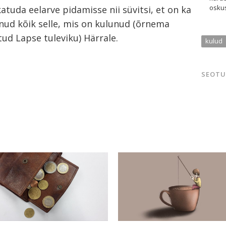
oskus
tuda eelarve pidamisse nii süvitsi, et on ka
nud kõik selle, mis on kulunud (õrnema
ud Lapse tuleviku) Härrale.
kulud
SEOTU