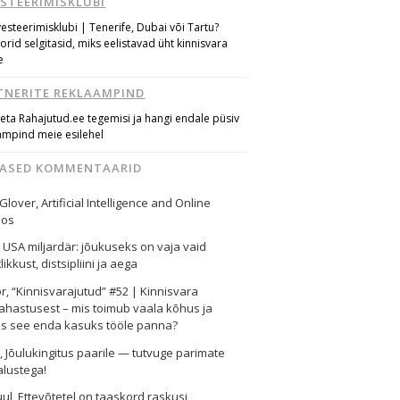
ESTEERIMISKLUBI
vesteerimisklubi | Tenerife, Dubai või Tartu?
torid selgitasid, miks eelistavad üht kinnisvara
e
TNERITE REKLAAMPIND
eta Rahajutud.ee tegemisi ja hangi endale püsiv
ampind meie esilehel
MASED KOMMENTAARID
 Glover
,
Artificial Intelligence and Online
nos
,
USA miljardär: jõukuseks on vaja vaid
likkust, distsipliini ja aega
or
,
“Kinnisvarajutud” #52 | Kinnisvara
ahastusest – mis toimub vaala kõhus ja
as see enda kasuks tööle panna?
i
,
Jõulukingitus paarile — tutvuge parimate
alustega!
uul
,
Ettevõtetel on taaskord raskusi