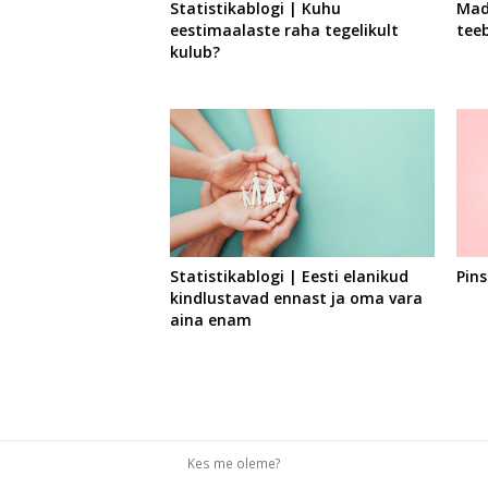
Statistikablogi | Kuhu
Madi
eestimaalaste raha tegelikult
tee
kulub?
Statistikablogi | Eesti elanikud
Pin
kindlustavad ennast ja oma vara
aina enam
Kes me oleme?