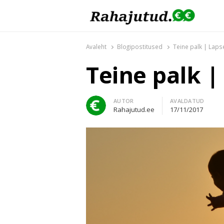
Rahajutud.ee
Rahajutud.ee | Sinu investeerimis- ja finants
Avaleht
Blogipostitused
Teine palk | Lap
Teine palk 
Author
AUTOR
AVALDATUD
Rahajutud.ee
17/11/2017