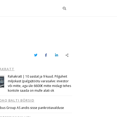
Otsi
Twitter
Facebook
LinkedIn
Share
this
post
AKRATT
Rahakratt | 10 aastat ja 9 kuud. Pilguheit
miljokast (palga)töötu varasalve: investor
või mitte, aga üle 6600€ mitte midagi tehes
kontole saada on mulle alati ok
DAQ BALTI BÖRSID
bus Group AS andis sisse pankrotiavalduse