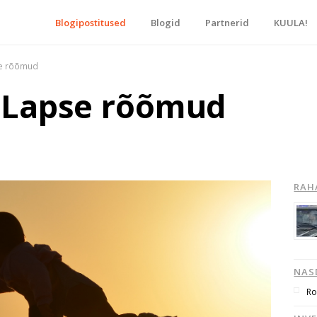
Blogipostitused
Blogid
Partnerid
KUULA!
blogide keskpunkt!
se rõõmud
| Lapse rõõmud
RAH
NAS
Ro