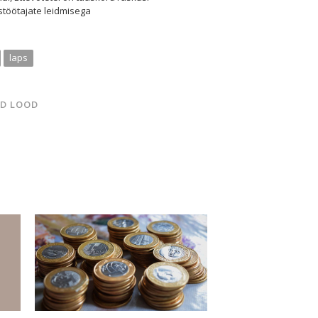
töötajate leidmisega
laps
D LOOD