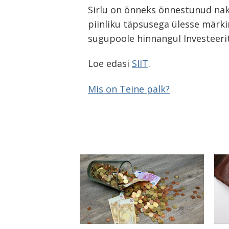
Navigeerimine
Sirlu on õnneks õnnestunud naka
s
piinliku täpsusega ülesse märki
sugupoole hinnangul Investeerit
Loe edasi
SIIT
.
Mis on Teine palk?