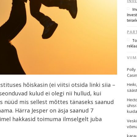
INV
In
Inves
teisel
PAR
To
rekla
VII
Polly
Casi
ituses hõiskasin (ei viitsi otsida linki siia –
Heiki
sääst
eonduvad kulud ei olegi nii hullud, kui
Hect
aks nüüd mis sellest mõttes tänaseks saanud
ühisr
saama. Härra Jesper on äsja saanud 7
kuid
imel hakkasid toimuma ilmselgelt juba
Vesk
võim
kara