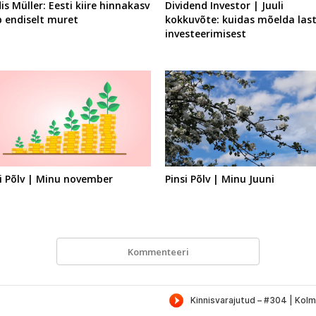
s Müller: Eesti kiire hinnakasv
Dividend Investor | Juuli
b endiselt muret
kokkuvõte: kuidas mõelda last
investeerimisest
si Põlv | Minu november
Pinsi Põlv | Minu Juuni
Kommenteeri