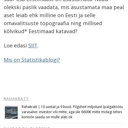
olekski paslik vaadata, mis asustamata maa peal
aset leiab ehk milline on Eesti ja selle
omavalitsuste topograafia ning millised
kõlvikud* Eestimaad katavad?
Loe edasi
SIIT
.
Mis on Statistikablogi?
RAHAKRATT
Rahakratt | 10 aastat ja 9 kuud. Pilguheit miljokast (palga)töötu
varasalve: investor või mitte, aga üle 6600€ mitte midagi tehes
kontole saada on mulle alati ok