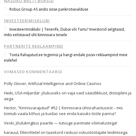
NASDAQ BALTI BÖRSID
Robus Group AS andis sisse pankrotiavalduse
INVESTEERIMISKLUBI
Investeerimisklubi | Tenerife, Dubai või Tartu? Investorid selgitasid,
miks eelistavad üht kinnisvara teisele
Navigeerimine
PARTNERITE REKLAAMPIND
s
Toeta Rahajutud.ee tegemisi ja hangi endale püsiv reklaampind meie
esilehel
VIIMASED KOMMENTAARID
Polly Glover
,
Artificial Intelligence and Online Casinos
Heiki
,
USA miljardär: jõukuseks on vaja vaid säästlikkust, distsipliini ja
aega
Hector
,
“Kinnisvarajutud” #52 | Kinnisvara ühisrahastusest – mis
toimub vaala kõhus ja kuidas see enda kasuks tööle panna?
Veski
,
Jõulukingitus paarile — tutvuge parimate võimalustega!
karauul
,
Ettevõtetel on taaskord raskusi oskustöötajate leidmisega