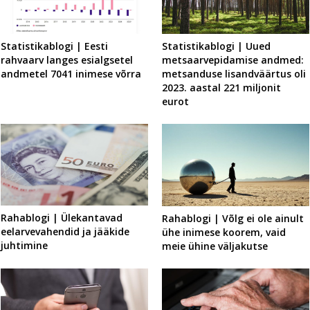
Statistikablogi | Eesti
Statistikablogi | Uued
rahvaarv langes esialgsetel
metsaarvepidamise andmed:
andmetel 7041 inimese võrra
metsanduse lisandväärtus oli
2023. aastal 221 miljonit
eurot
Rahablogi | Ülekantavad
Rahablogi | Võlg ei ole ainult
eelarvevahendid ja jääkide
ühe inimese koorem, vaid
juhtimine
meie ühine väljakutse