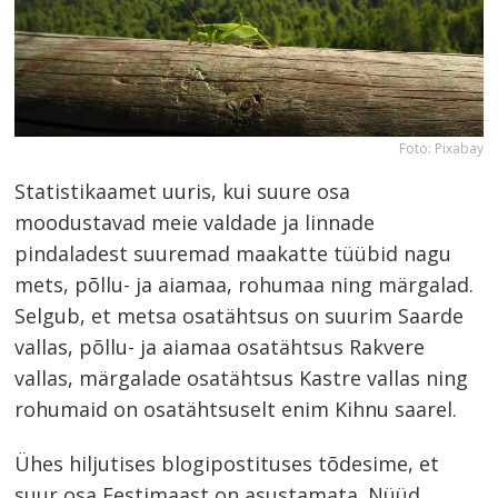
Foto: Pixabay
Statistikaamet uuris, kui suure osa
moodustavad meie valdade ja linnade
pindaladest suuremad maakatte tüübid nagu
mets, põllu- ja aiamaa, rohumaa ning märgalad.
Selgub, et metsa osatähtsus on suurim Saarde
vallas, põllu- ja aiamaa osatähtsus Rakvere
vallas, märgalade osatähtsus Kastre vallas ning
rohumaid on osatähtsuselt enim Kihnu saarel.
Ühes hiljutises blogipostituses tõdesime, et
suur osa Eestimaast on asustamata. Nüüd