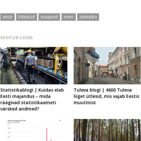
eesti
kõlvikud
maapind
mets
statistika
SEOTUD LOOD
Statistikablogi | Kuidas elab
Tuleva blogi | 4600 Tuleva
Eesti majandus – mida
liiget ütlesid, mis vajab Eestis
räägivad statistikaameti
muutmist
värsked andmed?