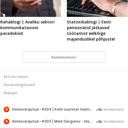
Rahablogi | Avaliku sektori
Statistikablogi | Eesti
kommunikatsiooni
pensionärid jätkavad
paradoksid
töötamist eelkõige
majanduslikel põhjustel
Kommenteeri
Kes me oleme?
Kasutustingimused
Reklaam