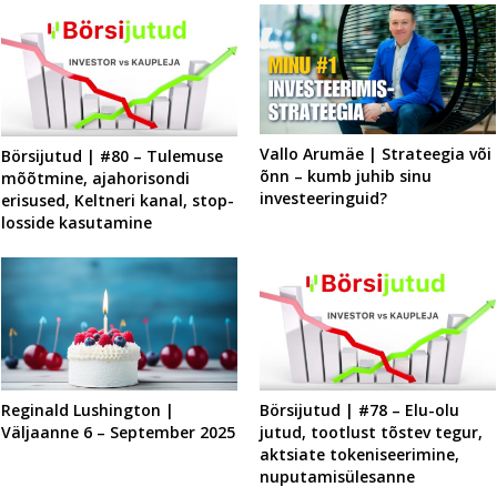
Vallo Arumäe | Strateegia või
Börsijutud | #80 – Tulemuse
õnn – kumb juhib sinu
mõõtmine, ajahorisondi
investeeringuid?
erisused, Keltneri kanal, stop-
losside kasutamine
Reginald Lushington |
Börsijutud | #78 – Elu-olu
Väljaanne 6 – September 2025
jutud, tootlust tõstev tegur,
aktsiate tokeniseerimine,
nuputamisülesanne