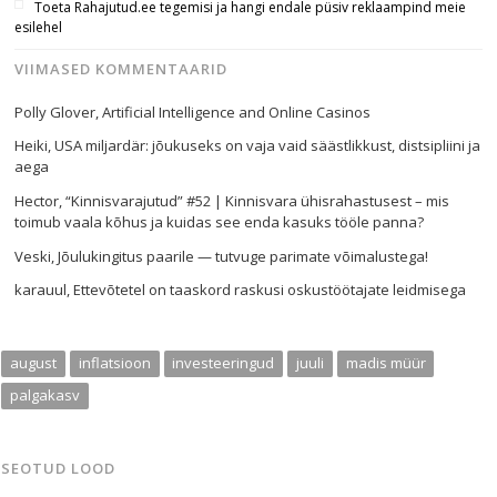
Toeta Rahajutud.ee tegemisi ja hangi endale püsiv reklaampind meie
esilehel
VIIMASED KOMMENTAARID
Polly Glover
,
Artificial Intelligence and Online Casinos
Heiki
,
USA miljardär: jõukuseks on vaja vaid säästlikkust, distsipliini ja
aega
Hector
,
“Kinnisvarajutud” #52 | Kinnisvara ühisrahastusest – mis
toimub vaala kõhus ja kuidas see enda kasuks tööle panna?
Veski
,
Jõulukingitus paarile — tutvuge parimate võimalustega!
karauul
,
Ettevõtetel on taaskord raskusi oskustöötajate leidmisega
august
inflatsioon
investeeringud
juuli
madis müür
palgakasv
SEOTUD LOOD