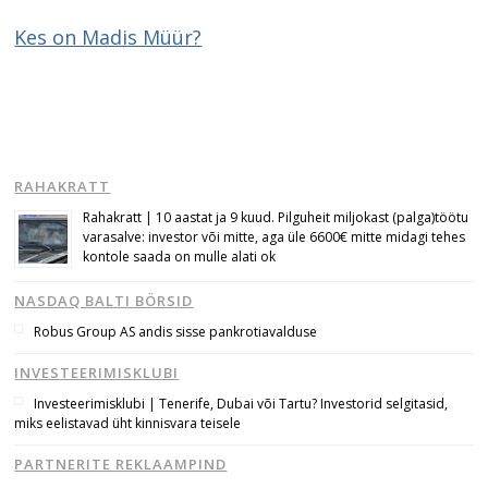
Kes on Madis Müür?
RAHAKRATT
Rahakratt | 10 aastat ja 9 kuud. Pilguheit miljokast (palga)töötu
varasalve: investor või mitte, aga üle 6600€ mitte midagi tehes
kontole saada on mulle alati ok
Navigeerimine
NASDAQ BALTI BÖRSID
s
Robus Group AS andis sisse pankrotiavalduse
INVESTEERIMISKLUBI
Investeerimisklubi | Tenerife, Dubai või Tartu? Investorid selgitasid,
miks eelistavad üht kinnisvara teisele
PARTNERITE REKLAAMPIND