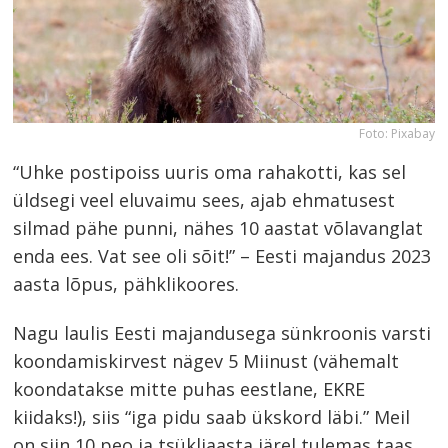
Foto: Pixabay
“Uhke postipoiss uuris oma rahakotti, kas sel
üldsegi veel eluvaimu sees, ajab ehmatusest
silmad pähe punni, nähes 10 aastat võlavanglat
enda ees. Vat see oli sõit!” – Eesti majandus 2023
aasta lõpus, pähklikoores.
Nagu laulis Eesti majandusega sünkroonis varsti
koondamiskirvest nägev 5 Miinust (vähemalt
koondatakse mitte puhas eestlane, EKRE
kiidaks!), siis “iga pidu saab ükskord läbi.” Meil
on siin 10 peo ja tsükliaasta järel tulemas taas