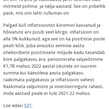
mitmeid pohma- ja nälja-aastaid. See on piibellik
pask, mis siin lahti rullumas on.
Palgad küll inflatsioonist kiiremini kasvanud ja
hõivatute arv püsib veel kõrge, inflatsioon on
alla 5% kukkunud, aga see on ka positiivse poole
pealt kõik. Juba ainuüksi eelmise aasta
ühekordsete positiivsete mõjude kadu tasandab
kiire palgakasvu ära: pensioniraha väljavõtmine
€1,7B mahus 2022 aastal üksinda on suurem
summa kui käesoleva aasta palgakasv,
rääkimata palgakasvu ja inflatsiooni vahest.
Rääkimata väljumiste ja investeeringute rahast,
mida aastaid peale ei tule 2021-22 mahus.
Loe edasi
SIIT
.