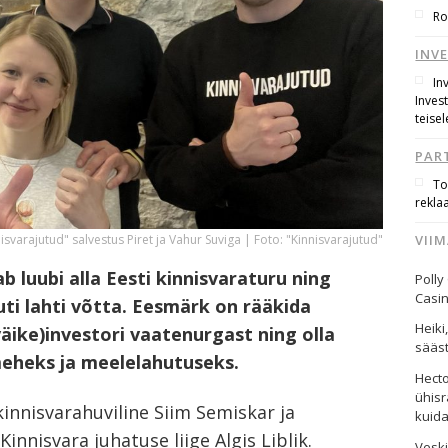
Ro
INV
In
Inves
teisel
PAR
To
rekla
VII
isvarajutud" salvestus Piret ja Vahur Suviga | Foto: "Kinnisvarajutud"
b luubi alla Eesti kinnisvaraturu ning
Polly
Casi
ti lahti võtta. Eesmärk on rääkida
Heiki
väike)investori vaatenurgast ning olla
sääst
meheks ja meelelahutuseks.
Hect
ühisr
kinnisvarahuviline Siim Semiskar ja
kuid
innisvara juhatuse liige Algis Liblik.
Vesk