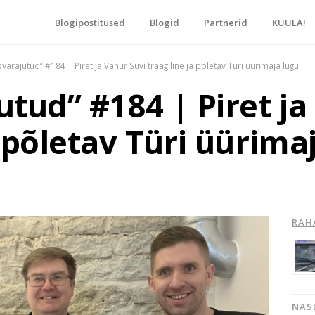
Blogipostitused
Blogid
Partnerid
KUULA!
blogide keskpunkt!
svarajutud” #184 | Piret ja Vahur Suvi traagiline ja põletav Türi üürimaja lugu
utud” #184 | Piret ja
a põletav Türi üürima
RAH
NAS