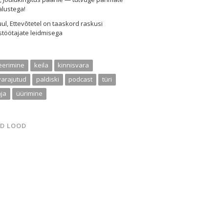
alustega!
uul
,
Ettevõtetel on taaskord raskusi
töötajate leidmisega
eerimine
keila
kinnisvara
varajutud
paldiski
podcast
türi
ja
üürimine
D LOOD