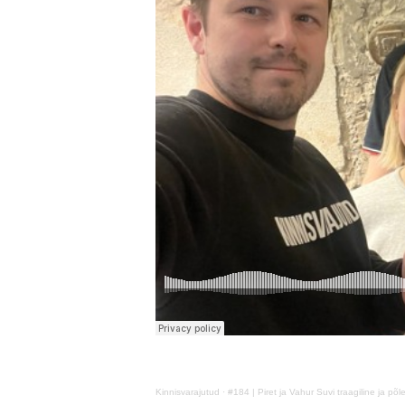
Kinnisvarajutud
·
#184 | Piret ja Vahur Suvi traagiline ja põl