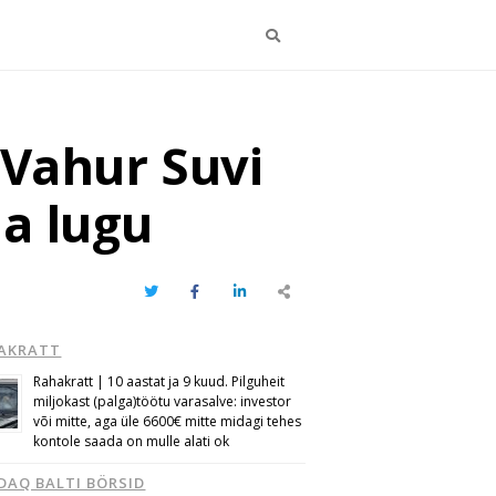
Otsi
 Vahur Suvi
ja lugu
Twitter
Facebook
LinkedIn
Share
this
post
AKRATT
Rahakratt | 10 aastat ja 9 kuud. Pilguheit
miljokast (palga)töötu varasalve: investor
või mitte, aga üle 6600€ mitte midagi tehes
kontole saada on mulle alati ok
DAQ BALTI BÖRSID