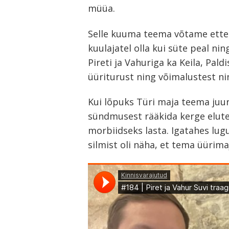
müüa.
Selle kuuma teema võtame ette 
Navigeerimine
kuulajatel olla kui süte peal 
s
Pireti ja Vahuriga ka Keila, Pald
üüriturust ning võimalustest ni
Kui lõpuks Türi maja teema juur
sündmusest rääkida kerge elute
morbiidseks lasta. Igatahes lugu
silmist oli näha, et tema üürima