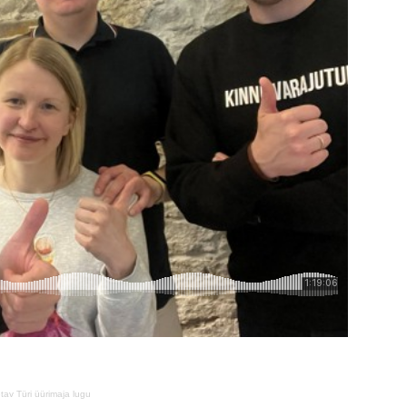
etav Türi üürimaja lugu