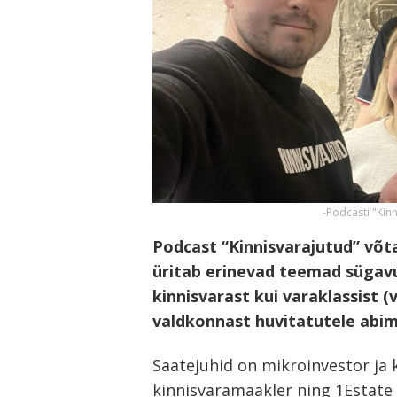
-Podcasti "Kinn
Podcast “Kinnisvarajutud” võta
üritab erinevad teemad sügavu
kinnisvarast kui varaklassist (
valdkonnast huvitatutele abi
Saatejuhid on mikroinvestor ja 
kinnisvaramaakler ning 1Estate K