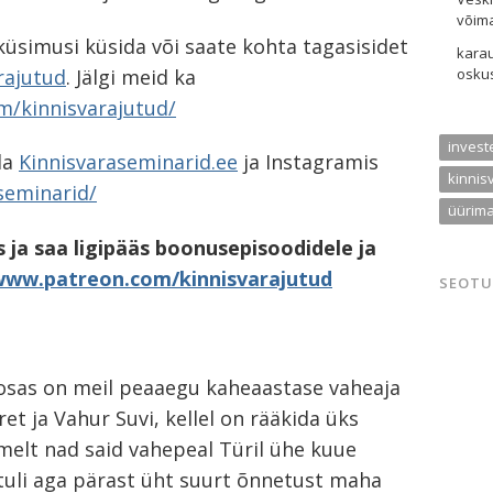
võim
küsimusi küsida või saate kohta tagasisidet
kara
rajutud
. Jälgi meid ka
oskus
/kinnisvarajutud/
invest
da
Kinnisvaraseminarid.ee
ja Instagramis
kinnis
seminarid/
üürima
 ja saa ligipääs boonusepisoodidele ja
www.patreon.com/kinnisvarajutud
SEOTU
 osas on meil peaaegu kaheaastase vaheaja
iret ja Vahur Suvi, kellel on rääkida üks
imelt nad said vahepeal Türil ühe kuue
tuli aga pärast üht suurt õnnetust maha