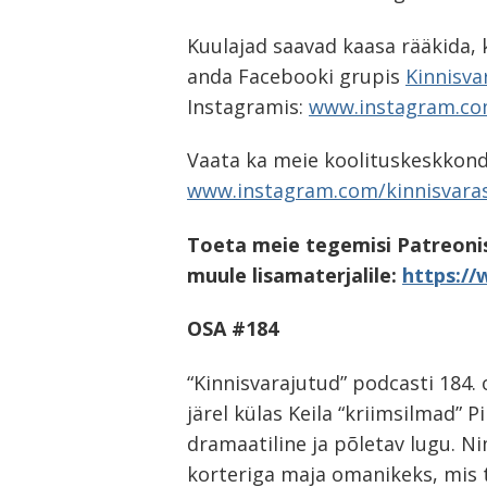
Kuulajad saavad kaasa rääkida, 
anda Facebooki grupis
Kinnisva
Instagramis:
www.instagram.com
Vaata ka meie koolituskeskkon
www.instagram.com/kinnisvara
Toeta meie tegemisi Patreonis
muule lisamaterjalile:
https://
OSA #184
“Kinnisvarajutud” podcasti 184.
järel külas Keila “kriimsilmad” P
dramaatiline ja põletav lugu. N
korteriga maja omanikeks, mis 