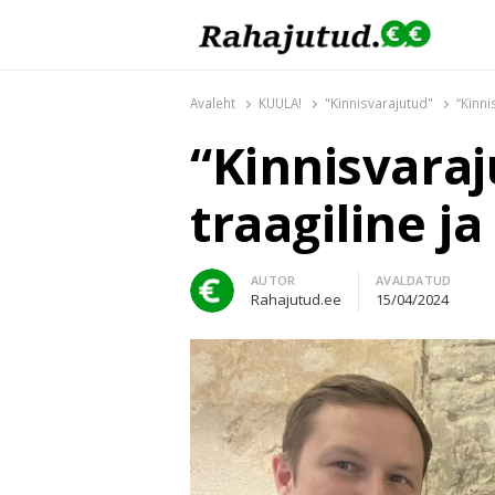
Rahajutud.ee
Rahajutud.ee | Sinu investeerimis- ja finants
Avaleht
KUULA!
"Kinnisvarajutud"
“Kinni
“Kinnisvaraj
traagiline j
Author
AUTOR
AVALDATUD
Rahajutud.ee
15/04/2024