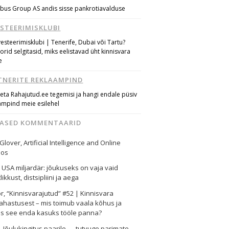
bus Group AS andis sisse pankrotiavalduse
ESTEERIMISKLUBI
vesteerimisklubi | Tenerife, Dubai või Tartu?
torid selgitasid, miks eelistavad üht kinnisvara
e
TNERITE REKLAAMPIND
eta Rahajutud.ee tegemisi ja hangi endale püsiv
ampind meie esilehel
MASED KOMMENTAARID
 Glover
,
Artificial Intelligence and Online
nos
,
USA miljardär: jõukuseks on vaja vaid
likkust, distsipliini ja aega
or
,
“Kinnisvarajutud” #52 | Kinnisvara
ahastusest – mis toimub vaala kõhus ja
as see enda kasuks tööle panna?
i
,
Jõulukingitus paarile — tutvuge parimate