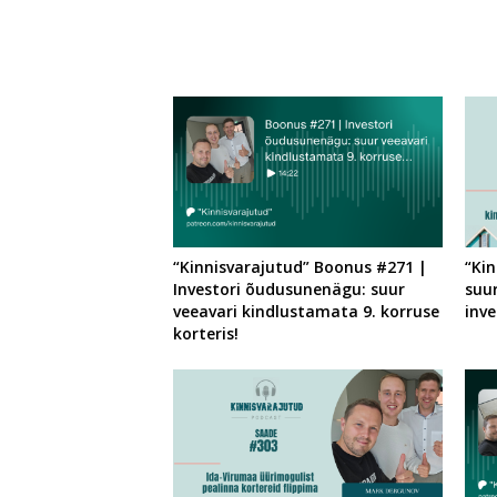
“Kinnisvarajutud” Boonus #271 |
“Ki
Investori õudusunenägu: suur
suu
veeavari kindlustamata 9. korruse
inve
korteris!