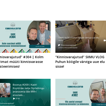
nnisvarajutud” #304 | Kolm
“Kinnisvarajutud” SIIMU VLOG 
rimat müüti kinnisvarasse
Puhun köögile värviga uue elu
steerimises!
sisse!