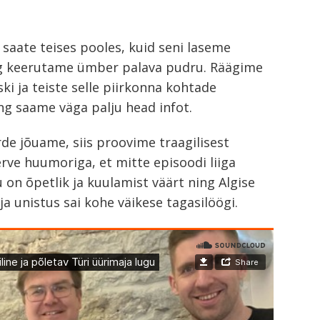
saate teises pooles, kuid seni laseme
ning keerutame ümber palava pudru. Räägime
iski ja teiste selle piirkonna kohtade
ng saame väga palju head infot.
de jõuame, siis proovime traagilisest
rve huumoriga, et mitte episoodi liiga
 on õpetlik ja kuulamist väärt ning Algise
ja unistus sai kohe väikese tagasilöögi.