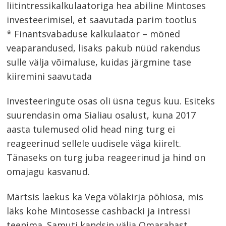
liitintressikalkulaatoriga hea abiline Mintoses
investeerimisel, et saavutada parim tootlus
* Finantsvabaduse kalkulaator – mõned
veaparandused, lisaks pakub nüüd rakendus
sulle välja võimaluse, kuidas järgmine tase
kiiremini saavutada
Investeeringute osas oli üsna tegus kuu. Esiteks
suurendasin oma Sialiau osalust, kuna 2017
aasta tulemused olid head ning turg ei
reageerinud sellele uudisele väga kiirelt.
Tänaseks on turg juba reageerinud ja hind on
omajagu kasvanud.
Märtsis laekus ka Vega võlakirja põhiosa, mis
läks kohe Mintosesse cashbacki ja intressi
teenima. Samuti kandsin välja Omarahast