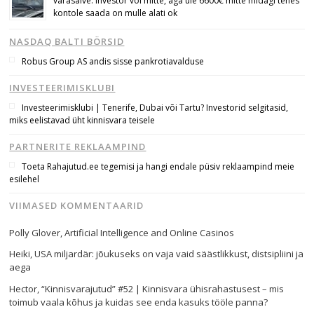
varasalve: investor või mitte, aga üle 6600€ mitte midagi tehes
kontole saada on mulle alati ok
NASDAQ BALTI BÖRSID
Robus Group AS andis sisse pankrotiavalduse
INVESTEERIMISKLUBI
Investeerimisklubi | Tenerife, Dubai või Tartu? Investorid selgitasid,
miks eelistavad üht kinnisvara teisele
PARTNERITE REKLAAMPIND
Toeta Rahajutud.ee tegemisi ja hangi endale püsiv reklaampind meie
esilehel
VIIMASED KOMMENTAARID
Polly Glover
,
Artificial Intelligence and Online Casinos
Heiki
,
USA miljardär: jõukuseks on vaja vaid säästlikkust, distsipliini ja
aega
Hector
,
“Kinnisvarajutud” #52 | Kinnisvara ühisrahastusest – mis
toimub vaala kõhus ja kuidas see enda kasuks tööle panna?