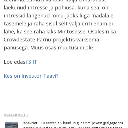
laekunud intresse ja põhiosa, kuna seal on
intressid langenud minu jaoks liiga madalale
tasemele ja raha sisuliselt välja eriti enam ei
lähe, ka see raha läks Mintosesse. Osalesin ka
Crowdestate Pärnu projektis väiksema
panusega. Muus osas muutusi ei ole.
Loe edasi
SIIT
.
Kes on Investor Taavi?
Navigeerimine
s
RAHAKRATT
Rahakratt | 10 aastat ja 9 kuud. Pilguheit miljokast (palga)töötu