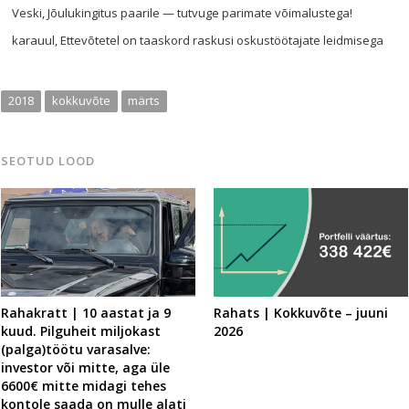
Veski
,
Jõulukingitus paarile — tutvuge parimate võimalustega!
karauul
,
Ettevõtetel on taaskord raskusi oskustöötajate leidmisega
2018
kokkuvõte
märts
SEOTUD LOOD
Rahakratt | 10 aastat ja 9
Rahats | Kokkuvõte – juuni
kuud. Pilguheit miljokast
2026
(palga)töötu varasalve:
investor või mitte, aga üle
6600€ mitte midagi tehes
kontole saada on mulle alati