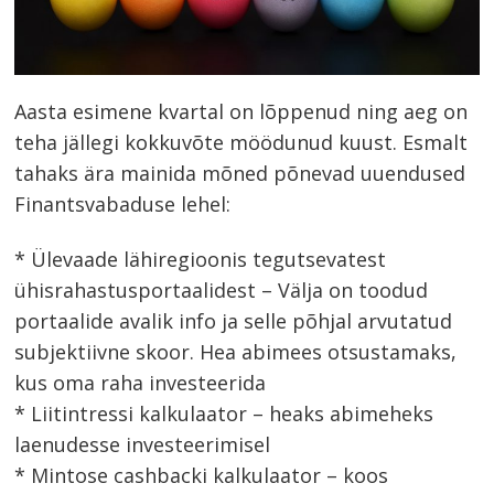
Aasta esimene kvartal on lõppenud ning aeg on
teha jällegi kokkuvõte möödunud kuust. Esmalt
tahaks ära mainida mõned põnevad uuendused
Finantsvabaduse lehel:
* Ülevaade lähiregioonis tegutsevatest
ühisrahastusportaalidest – Välja on toodud
portaalide avalik info ja selle põhjal arvutatud
subjektiivne skoor. Hea abimees otsustamaks,
kus oma raha investeerida
* Liitintressi kalkulaator – heaks abimeheks
laenudesse investeerimisel
* Mintose cashbacki kalkulaator – koos