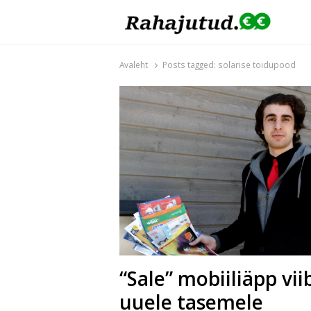
Rahajutud.ee
Rahajutud.ee | Sinu investeerimis- ja finants
Avaleht
Posts tagged:
solarise toidupood
“Sale” mobiiliäpp vi
uuele tasemele