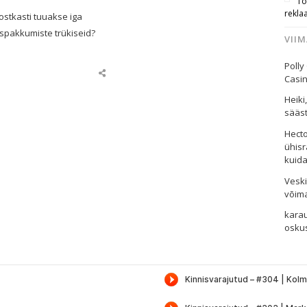
To
rekla
ostkasti tuuakse iga
spakkumiste trükiseid?
VII
Polly
Share
Casi
this
post
Heiki
sääst
Hect
ühisr
kuid
Vesk
võim
kara
oskus