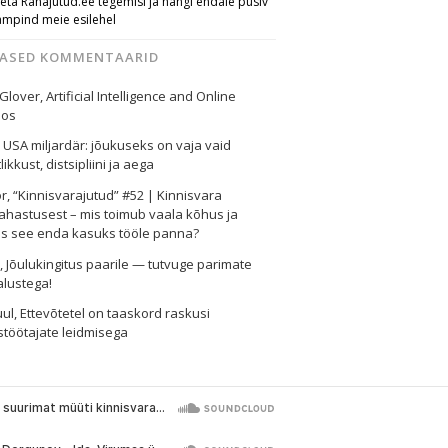
eta Rahajutud.ee tegemisi ja hangi endale püsiv
ampind meie esilehel
MASED KOMMENTAARID
 Glover
,
Artificial Intelligence and Online
nos
,
USA miljardär: jõukuseks on vaja vaid
likkust, distsipliini ja aega
or
,
“Kinnisvarajutud” #52 | Kinnisvara
ahastusest – mis toimub vaala kõhus ja
as see enda kasuks tööle panna?
i
,
Jõulukingitus paarile — tutvuge parimate
alustega!
uul
,
Ettevõtetel on taaskord raskusi
töötajate leidmisega