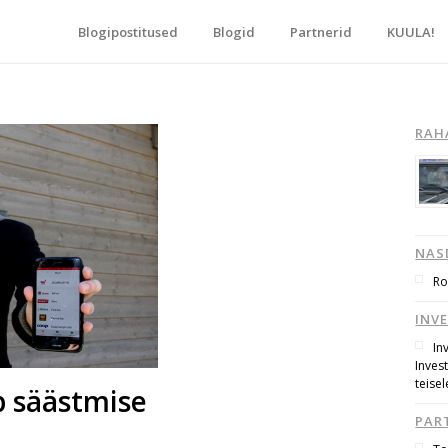
Blogipostitused
Blogid
Partnerid
KUULA!
blogide keskpunkt!
RAH
NAS
Ro
INV
In
Inves
teisel
ib säästmise
PAR