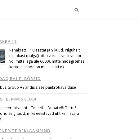
Otsi
AKRATT
Rahakratt | 10 aastat ja 9 kuud. Pilguheit
miljokast (palga)töötu varasalve: investor
või mitte, aga üle 6600€ mitte midagi tehes
kontole saada on mulle alati ok
DAQ BALTI BÖRSID
bus Group AS andis sisse pankrotiavalduse
ESTEERIMISKLUBI
vesteerimisklubi | Tenerife, Dubai või Tartu?
torid selgitasid, miks eelistavad üht kinnisvara
e
TNERITE REKLAAMPIND