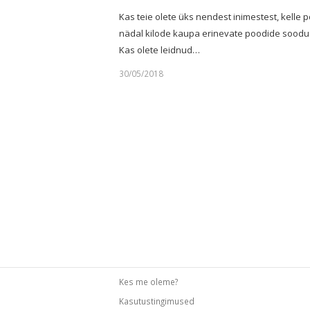
Kas teie olete üks nendest inimestest, kelle p
nädal kilode kaupa erinevate poodide soodu
Kas olete leidnud…
30/05/2018
Kes me oleme?
Kasutustingimused