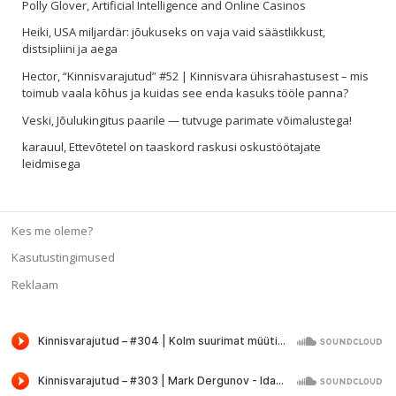
Polly Glover
,
Artificial Intelligence and Online Casinos
Heiki
,
USA miljardär: jõukuseks on vaja vaid säästlikkust,
distsipliini ja aega
Hector
,
“Kinnisvarajutud” #52 | Kinnisvara ühisrahastusest – mis
toimub vaala kõhus ja kuidas see enda kasuks tööle panna?
Veski
,
Jõulukingitus paarile — tutvuge parimate võimalustega!
karauul
,
Ettevõtetel on taaskord raskusi oskustöötajate
leidmisega
Kes me oleme?
Kasutustingimused
Reklaam