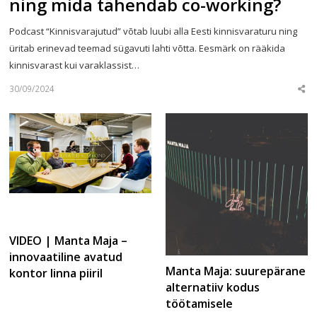
ning mida tähendab co-working?
Podcast “Kinnisvarajutud” võtab luubi alla Eesti kinnisvaraturu ning
üritab erinevad teemad sügavuti lahti võtta. Eesmärk on rääkida
kinnisvarast kui varaklassist…
30/09/2024
Sha
this
post
VIDEO | Manta Maja –
innovaatiline avatud
Manta Maja: suurepärane
kontor linna piiril
alternatiiv kodus
töötamisele