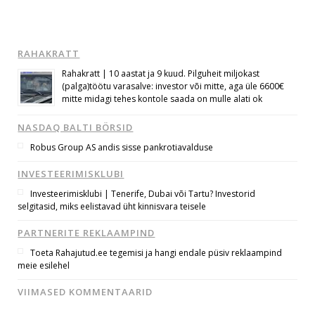
RAHAKRATT
Rahakratt | 10 aastat ja 9 kuud. Pilguheit miljokast
(palga)töötu varasalve: investor või mitte, aga üle 6600€
mitte midagi tehes kontole saada on mulle alati ok
NASDAQ BALTI BÖRSID
Robus Group AS andis sisse pankrotiavalduse
INVESTEERIMISKLUBI
Investeerimisklubi | Tenerife, Dubai või Tartu? Investorid
selgitasid, miks eelistavad üht kinnisvara teisele
PARTNERITE REKLAAMPIND
Toeta Rahajutud.ee tegemisi ja hangi endale püsiv reklaampind
meie esilehel
VIIMASED KOMMENTAARID