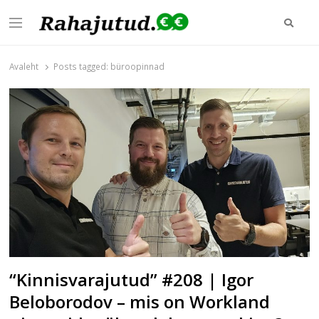
Otsi
Menu
Rahajutud.ee
Rahajutud.ee | Sinu investeerimis- ja finantsblogide keskpunkt!
Avaleht
Posts tagged:
büroopinnad
“Kinnisvarajutud” #208 | Igor
Beloborodov – mis on Workland