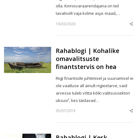
olla. Kinnisvaraarendajana on teil
tavaliselt vaja kolme asja: maad,…
16/03/2020
Sha
this
post
Rahablogi | Kohalike
omavalitsuste
finantstervis on hea
Riigi finantside juhtimisel ja suunamisel ei
ole vaatluse all ainult riigieelarve, vaid
arvesse tuleb võtta kõiki valitsussektori
üksusi¹, kes täidavad…
05/07/2019
Sha
this
post
Rahablogi | Kesk-