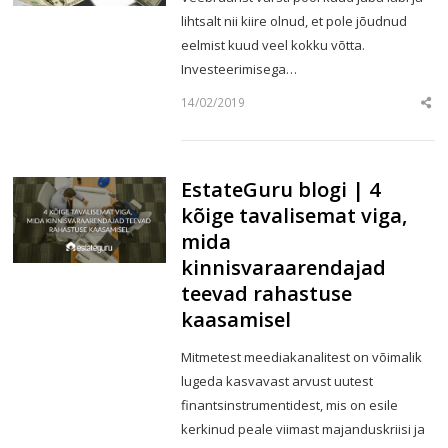
lihtsalt nii kiire olnud, et pole jõudnud
eelmist kuud veel kokku võtta.
Investeerimisega…
14/02/2019
Sha
this
post
EstateGuru blogi | 4
kõige tavalisemat viga,
mida
kinnisvaraarendajad
teevad rahastuse
kaasamisel
Mitmetest meediakanalitest on võimalik
lugeda kasvavast arvust uutest
finantsinstrumentidest, mis on esile
kerkinud peale viimast majanduskriisi ja