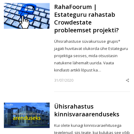
RahaFoorum |
Estateguru rahastab
Crowdestate
probleemset projekti?
Ühisrahastuse süvakursuse grupis*
jagati huvitavat olukorda ühe Estateguru
projektiga seoses, mida otsustasin
natukene lähemalt uurida. Vaata
kindlasti artikli lõpust ka…
31/07/2020
Sha
this
post
Ühisrahastus
kinnisvaraarenduseks
Kui olete kunagi kinnisvaraehitusega
tegelenud, siis teate, kui kulukas see võib