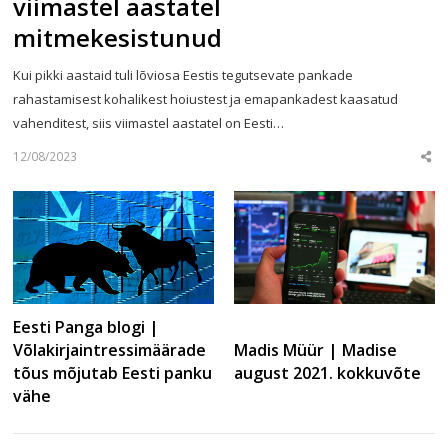
viimastel aastatel
mitmekesistunud
Kui pikki aastaid tuli lõviosa Eestis tegutsevate pankade
rahastamisest kohalikest hoiustest ja emapankadest kaasatud
vahenditest, siis viimastel aastatel on Eesti…
12/08/2023
Sha
this
post
Eesti Panga blogi |
Võlakirjaintressimäärade
Madis Müür | Madise
tõus mõjutab Eesti panku
august 2021. kokkuvõte
vähe