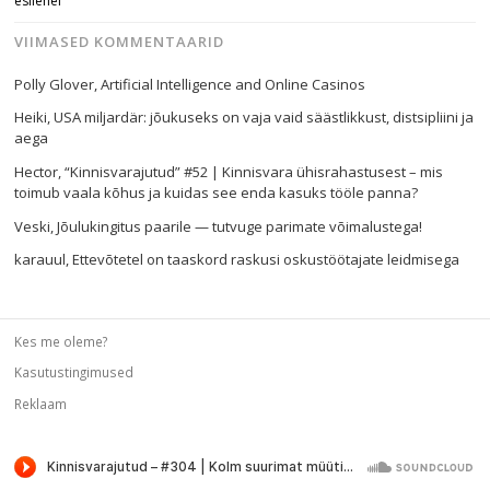
esilehel
VIIMASED KOMMENTAARID
Polly Glover
,
Artificial Intelligence and Online Casinos
Heiki
,
USA miljardär: jõukuseks on vaja vaid säästlikkust, distsipliini ja
aega
Hector
,
“Kinnisvarajutud” #52 | Kinnisvara ühisrahastusest – mis
toimub vaala kõhus ja kuidas see enda kasuks tööle panna?
Veski
,
Jõulukingitus paarile — tutvuge parimate võimalustega!
karauul
,
Ettevõtetel on taaskord raskusi oskustöötajate leidmisega
Kes me oleme?
Kasutustingimused
Reklaam