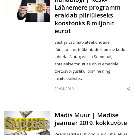
Läänemere programm
eraldab piiriüleseks
koostööks 8 miljonit
eurot
Eesti ja Läti matkateekondade
täiustamine, töökohtade loomine kodu
lähedal Alutagusel ja Setomaal,
sotsiaalse tõrjutuse ohus emadele
toetusvõrgustiku loomine ning
inimtekkeliste…
29/04/2019
Sha
this
post
Madis Müür | Madise
jaanuar 2019. kokkuvõte
Veebruarist varsti pool kuud juba läbi ja