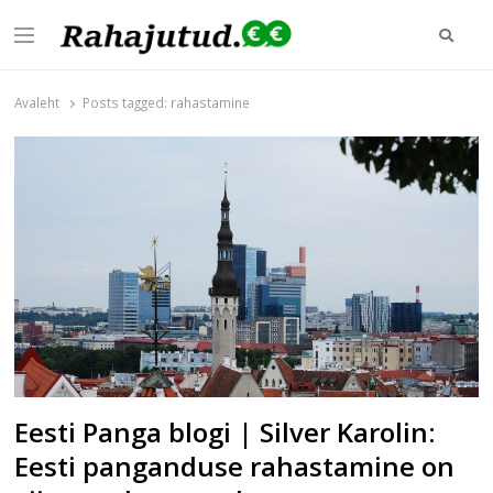
Otsi
Menu
Rahajutud.ee
Rahajutud.ee | Sinu investeerimis- ja finantsblogide keskpunkt!
Avaleht
Posts tagged:
rahastamine
Eesti Panga blogi | Silver Karolin:
Eesti panganduse rahastamine on