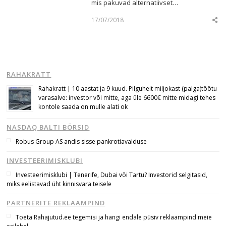
mis pakuvad alternatiivset…
17/07/2018
Sha
this
post
RAHAKRATT
Rahakratt | 10 aastat ja 9 kuud. Pilguheit miljokast (palga)töötu
varasalve: investor või mitte, aga üle 6600€ mitte midagi tehes
kontole saada on mulle alati ok
NASDAQ BALTI BÖRSID
Robus Group AS andis sisse pankrotiavalduse
INVESTEERIMISKLUBI
Investeerimisklubi | Tenerife, Dubai või Tartu? Investorid selgitasid,
miks eelistavad üht kinnisvara teisele
PARTNERITE REKLAAMPIND
Toeta Rahajutud.ee tegemisi ja hangi endale püsiv reklaampind meie