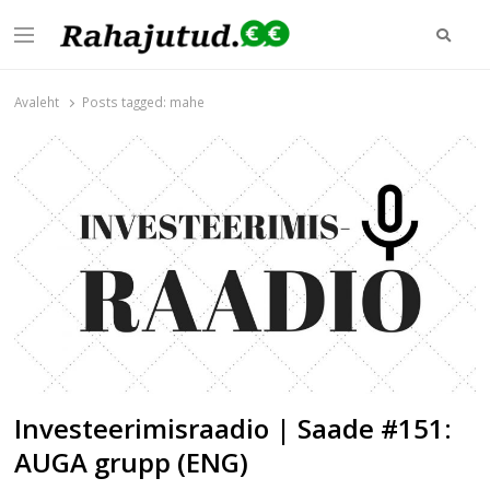
Otsi
Menu
Rahajutud.ee
Rahajutud.ee | Sinu investeerimis- ja finantsblogide keskpunkt!
Avaleht
Posts tagged:
mahe
Investeerimisraadio | Saade #151:
AUGA grupp (ENG)