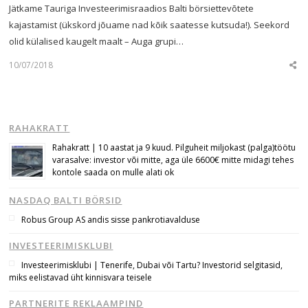
Jätkame Tauriga Investeerimisraadios Balti börsiettevõtete
kajastamist (ükskord jõuame nad kõik saatesse kutsuda!). Seekord
olid külalised kaugelt maalt – Auga grupi…
10/07/2018
Sha
this
post
RAHAKRATT
Rahakratt | 10 aastat ja 9 kuud. Pilguheit miljokast (palga)töötu
varasalve: investor või mitte, aga üle 6600€ mitte midagi tehes
kontole saada on mulle alati ok
NASDAQ BALTI BÖRSID
Robus Group AS andis sisse pankrotiavalduse
INVESTEERIMISKLUBI
Investeerimisklubi | Tenerife, Dubai või Tartu? Investorid selgitasid,
miks eelistavad üht kinnisvara teisele
PARTNERITE REKLAAMPIND