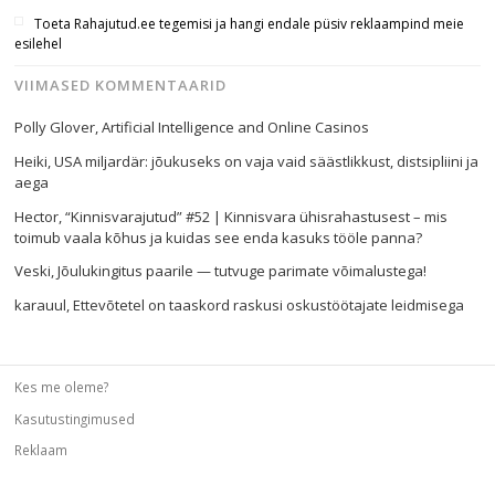
Toeta Rahajutud.ee tegemisi ja hangi endale püsiv reklaampind meie
esilehel
VIIMASED KOMMENTAARID
Polly Glover
,
Artificial Intelligence and Online Casinos
Heiki
,
USA miljardär: jõukuseks on vaja vaid säästlikkust, distsipliini ja
aega
Hector
,
“Kinnisvarajutud” #52 | Kinnisvara ühisrahastusest – mis
toimub vaala kõhus ja kuidas see enda kasuks tööle panna?
Veski
,
Jõulukingitus paarile — tutvuge parimate võimalustega!
karauul
,
Ettevõtetel on taaskord raskusi oskustöötajate leidmisega
Kes me oleme?
Kasutustingimused
Reklaam