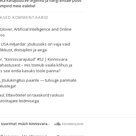
eta Rahajutud.ee tegemisi ja hangi endale püsiv
ampind meie esilehel
MASED KOMMENTAARID
 Glover
,
Artificial Intelligence and Online
nos
,
USA miljardär: jõukuseks on vaja vaid
likkust, distsipliini ja aega
or
,
“Kinnisvarajutud” #52 | Kinnisvara
ahastusest – mis toimub vaala kõhus ja
as see enda kasuks tööle panna?
i
,
Jõulukingitus paarile — tutvuge parimate
alustega!
uul
,
Ettevõtetel on taaskord raskusi
töötajate leidmisega