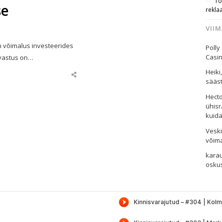
To
se
rekla
VII
n võimalus investeerides
Polly
Casi
 vastus on…
Heiki
Share
sääst
this
post
Hect
ühisr
kuid
Vesk
võim
kara
oskus