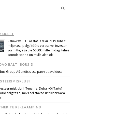
Otsi
AKRATT
Rahakratt | 10 aastat ja 9 kuud. Pilguheit
miljokast (palga)töötu varasalve: investor
või mitte, aga üle 6600€ mitte midagi tehes
kontole saada on mulle alati ok
DAQ BALTI BÖRSID
bus Group AS andis sisse pankrotiavalduse
ESTEERIMISKLUBI
vesteerimisklubi | Tenerife, Dubai või Tartu?
torid selgitasid, miks eelistavad üht kinnisvara
e
TNERITE REKLAAMPIND