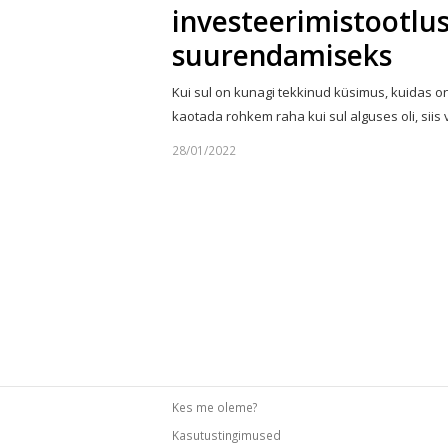
investeerimistootlu
suurendamiseks
Kui sul on kunagi tekkinud küsimus, kuidas o
kaotada rohkem raha kui sul alguses oli, siis
28/01/2022
Kes me oleme?
Kasutustingimused