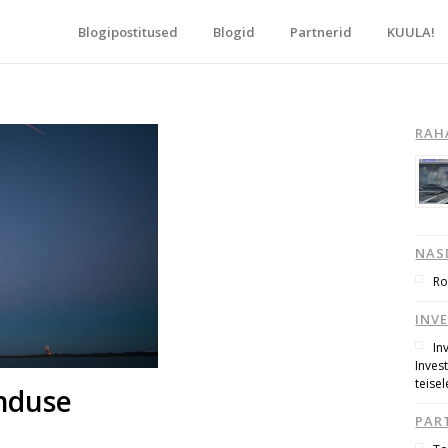
Blogipostitused
Blogid
Partnerid
KUULA!
blogide keskpunkt!
RAH
NAS
Ro
INV
In
Inves
teisel
enduse
PAR