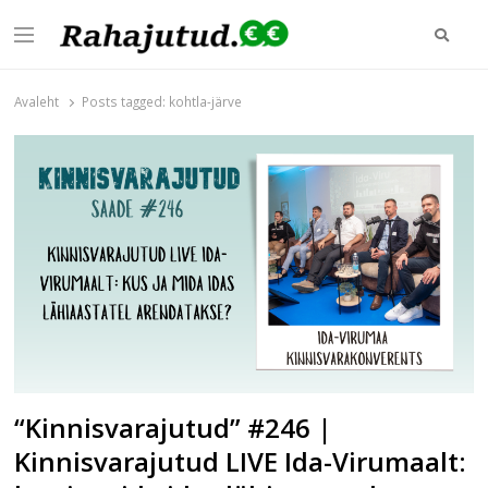
Otsi
Menu
Rahajutud.ee
Rahajutud.ee | Sinu investeerimis- ja finantsblogide keskpunkt!
Avaleht
Posts tagged:
kohtla-järve
“Kinnisvarajutud” #246 |
Kinnisvarajutud LIVE Ida-Virumaalt: