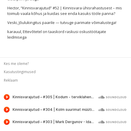
Hector
,
“Kinnisvarajutud” #52 | Kinnisvara ühisrahastusest – mis
toimub vaala kõhus ja kuidas see enda kasuks tööle panna?
Veski
,
Jõulukingitus paarile — tutvuge parimate võimalustega!
karauul
,
Ettevõtetel on taaskord raskusi oskustöötajate
leidmisega
Kes me oleme?
Kasutustingimused
Reklaam