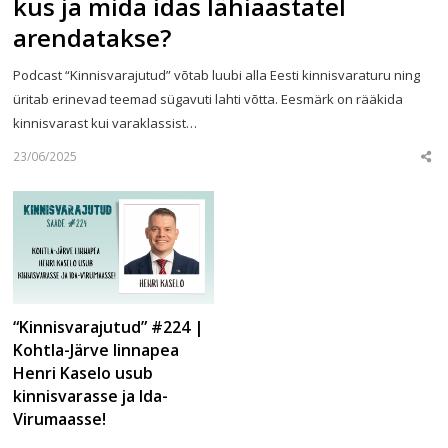
kus ja mida idas lähiaastatel
arendatakse?
Podcast “Kinnisvarajutud” võtab luubi alla Eesti kinnisvaraturu ning
üritab erinevad teemad sügavuti lahti võtta. Eesmärk on rääkida
kinnisvarast kui varaklassist…
23/06/2025
Sha
this
post
“Kinnisvarajutud” #224 |
Kohtla-Järve linnapea
Henri Kaselo usub
kinnisvarasse ja Ida-
Virumaasse!