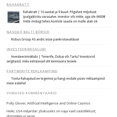
RAHAKRATT
Rahakratt | 10 aastat ja 9 kuud. Pilguheit miljokast
(palga)töötu varasalve: investor või mitte, aga üle 6600€
mitte midagi tehes kontole saada on mulle alati ok
NASDAQ BALTI BÖRSID
Robus Group AS andis sisse pankrotiavalduse
INVESTEERIMISKLUBI
Investeerimisklubi | Tenerife, Dubai või Tartu? Investorid
selgitasid, miks eelistavad üht kinnisvara teisele
PARTNERITE REKLAAMPIND
Toeta Rahajutud.ee tegemisi ja hangi endale püsiv reklaampind
meie esilehel
VIIMASED KOMMENTAARID
Polly Glover
,
Artificial Intelligence and Online Casinos
Heiki
,
USA miljardär: jõukuseks on vaja vaid säästlikkust,
distsipliini ja aega