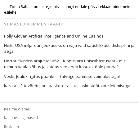
Toeta Rahajutud.ee tegemisi ja hangi endale püsiv reklaampind meie
esilehel
VIIMASED KOMMENTAARID
Polly Glover
,
Artificial Intelligence and Online Casinos
Heiki
,
USA miljardär: jõukuseks on vaja vaid säästlikkust, distsipliini ja
aega
Hector
,
“Kinnisvarajutud” #52 | Kinnisvara ühisrahastusest – mis
toimub vaala kõhus ja kuidas see enda kasuks tööle panna?
Veski
,
Jõulukingitus paarile — tutvuge parimate võimalustega!
karauul
,
Ettevõtetel on taaskord raskusi oskustöötajate leidmisega
Kes me oleme?
Kasutustingimused
Reklaam