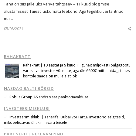
Täna on siis jälle üks vahva tähtpäev – 11 kuud blogimise
alustamisest. Täiesti uskumatu teekond. Aga tegelikult ei tahtnud
ma…
05/08/2021
Sha
this
post
RAHAKRATT
Rahakratt | 10 aastat ja 9 kuud. Pilguheit miljokast (palga)töötu
varasalve: investor või mitte, aga üle 6600€ mitte midagi tehes
kontole saada on mulle alati ok
NASDAQ BALTI BÖRSID
Robus Group AS andis sisse pankrotiavalduse
INVESTEERIMISKLUBI
Investeerimisklubi | Tenerife, Dubai või Tartu? Investorid selgitasid,
miks eelistavad üht kinnisvara teisele
PARTNERITE REKLAAMPIND