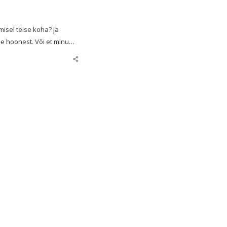
misel teise koha? ja
se hoonest. Või et minu…
Share
this
post