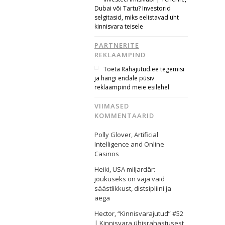
Dubai või Tartu? Investorid
selgitasid, miks eelistavad üht
kinnisvara teisele
PARTNERITE
REKLAAMPIND
Toeta Rahajutud.ee tegemisi
ja hangi endale püsiv
reklaampind meie esilehel
VIIMASED
KOMMENTAARID
Polly Glover
,
Artificial
Intelligence and Online
Casinos
Heiki
,
USA miljardär:
jõukuseks on vaja vaid
säästlikkust, distsipliini ja
aega
Hector
,
“Kinnisvarajutud” #52
| Kinnisvara ühisrahastusest