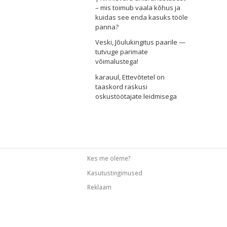
– mis toimub vaala kõhus ja
kuidas see enda kasuks tööle
panna?
Veski
,
Jõulukingitus paarile —
tutvuge parimate
võimalustega!
karauul
,
Ettevõtetel on
taaskord raskusi
oskustöötajate leidmisega
Kes me oleme?
Kasutustingimused
Reklaam