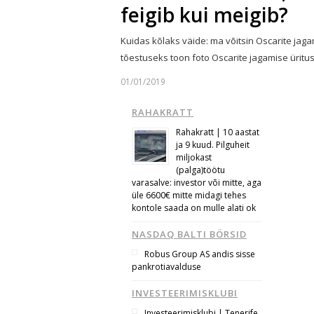
feigib kui meigib?
Kuidas kõlaks väide: ma võitsin Oscarite jaga
tõestuseks toon foto Oscarite jagamise üritu
01/01/2019
RAHAKRATT
Rahakratt | 10 aastat
ja 9 kuud. Pilguheit
miljokast
(palga)töötu
varasalve: investor või mitte, aga
üle 6600€ mitte midagi tehes
kontole saada on mulle alati ok
NASDAQ BALTI BÖRSID
Robus Group AS andis sisse
pankrotiavalduse
INVESTEERIMISKLUBI
Investeerimisklubi | Tenerife,