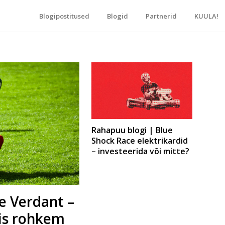
Blogipostitused
Blogid
Partnerid
KUULA!
blogide keskpunkt!
Rahapuu blogi | Blue
Shock Race elektrikardid
– investeerida või mitte?
e Verdant –
is rohkem