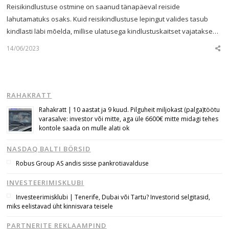
Reisikindlustuse ostmine on saanud tänapäeval reiside
lahutamatuks osaks. Kuid reisikindlustuse lepingut valides tasub
kindlasti läbi mõelda, millise ulatusega kindlustuskaitset vajatakse…
14/06/2023
Sha
this
post
RAHAKRATT
Rahakratt | 10 aastat ja 9 kuud. Pilguheit miljokast (palga)töötu
varasalve: investor või mitte, aga üle 6600€ mitte midagi tehes
kontole saada on mulle alati ok
NASDAQ BALTI BÖRSID
Robus Group AS andis sisse pankrotiavalduse
INVESTEERIMISKLUBI
Investeerimisklubi | Tenerife, Dubai või Tartu? Investorid selgitasid,
miks eelistavad üht kinnisvara teisele
PARTNERITE REKLAAMPIND