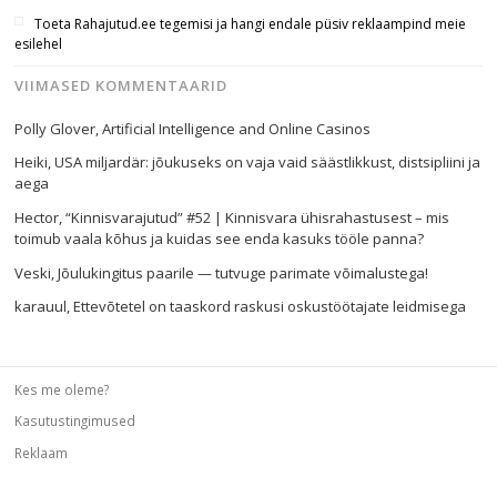
Toeta Rahajutud.ee tegemisi ja hangi endale püsiv reklaampind meie
esilehel
VIIMASED KOMMENTAARID
Polly Glover
,
Artificial Intelligence and Online Casinos
Heiki
,
USA miljardär: jõukuseks on vaja vaid säästlikkust, distsipliini ja
aega
Hector
,
“Kinnisvarajutud” #52 | Kinnisvara ühisrahastusest – mis
toimub vaala kõhus ja kuidas see enda kasuks tööle panna?
Veski
,
Jõulukingitus paarile — tutvuge parimate võimalustega!
karauul
,
Ettevõtetel on taaskord raskusi oskustöötajate leidmisega
Kes me oleme?
Kasutustingimused
Reklaam