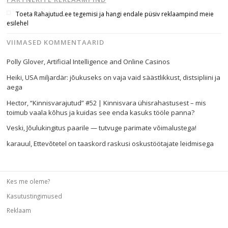
Toeta Rahajutud.ee tegemisi ja hangi endale püsiv reklaampind meie
esilehel
VIIMASED KOMMENTAARID
Polly Glover
,
Artificial Intelligence and Online Casinos
Heiki
,
USA miljardär: jõukuseks on vaja vaid säästlikkust, distsipliini ja
aega
Hector
,
“Kinnisvarajutud” #52 | Kinnisvara ühisrahastusest – mis
toimub vaala kõhus ja kuidas see enda kasuks tööle panna?
Veski
,
Jõulukingitus paarile — tutvuge parimate võimalustega!
karauul
,
Ettevõtetel on taaskord raskusi oskustöötajate leidmisega
Kes me oleme?
Kasutustingimused
Reklaam