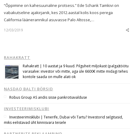
“Õppimine on kahesuunaline protsess.” Ede Schank Tamkivi on
vabakutseline ajakirjanik, kes 2012.aastal kolis koos perega
California läänerannikul asuvasse Palo Altosse,…
12/03/2019
Sha
this
post
RAHAKRATT
Rahakratt | 10 aastat ja 9 kuud. Pilguheit miljokast (palga)töötu
varasalve: investor või mitte, aga üle 6600€ mitte midagi tehes
kontole saada on mulle alati ok
NASDAQ BALTI BÖRSID
Robus Group AS andis sisse pankrotiavalduse
INVESTEERIMISKLUBI
Investeerimisklubi | Tenerife, Dubai või Tartu? Investorid selgitasid,
miks eelistavad üht kinnisvara teisele
PARTNERITE REKLAAMPIND