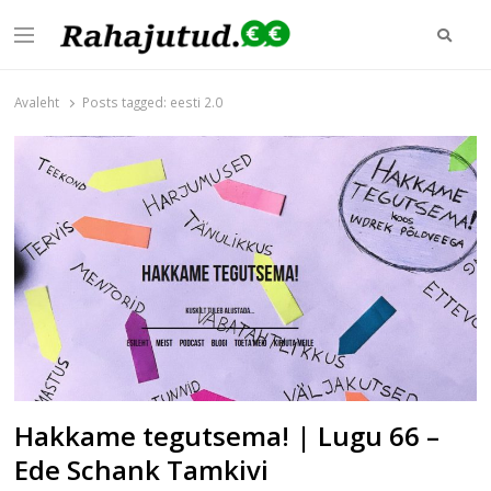
Otsi
Menu
Rahajutud.ee
Rahajutud.ee | Sinu investeerimis- ja finantsblogide keskpunkt!
Avaleht
Posts tagged:
eesti 2.0
Hakkame tegutsema! | Lugu 66 –
Ede Schank Tamkivi