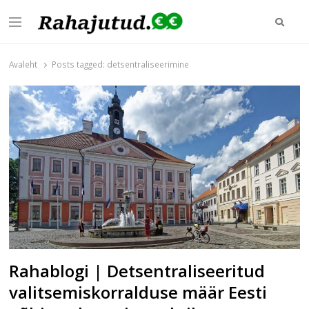
Otsi
Menu
Rahajutud.ee
Rahajutud.ee | Sinu investeerimis- ja finantsblogide keskpunkt!
Avaleht
Posts tagged:
detsentraliseerimine
Rahablogi | Detsentraliseeritud
valitsemiskorralduse määr Eesti