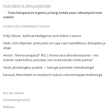
PARTNERITE REKLAAMPIND
Toeta Rahajutud.ee tegemisi ja hangi endale püsiv reklaampind meie
esilehel
VIIMASED KOMMENTAARID
Polly Glover
,
Artificial Intelligence and Online Casinos
Heiki
,
USA miljardär: jõukuseks on vaja vaid säästlikkust, distsipliini ja
aega
Hector
,
“Kinnisvarajutud” #52 | Kinnisvara ühisrahastusest – mis
toimub vaala kõhus ja kuidas see enda kasuks tööle panna?
Veski
,
Jõulukingitus paarile — tutvuge parimate võimalustega!
karauul
,
Ettevõtetel on taaskord raskusi oskustöötajate leidmisega
Kes me oleme?
Kasutustingimused
Reklaam