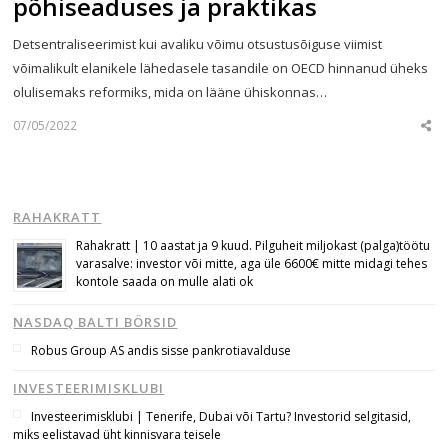
põhiseaduses ja praktikas
Detsentraliseerimist kui avaliku võimu otsustusõiguse viimist
võimalikult elanikele lähedasele tasandile on OECD hinnanud üheks
olulisemaks reformiks, mida on lääne ühiskonnas…
07/05/2022
Sha
this
post
RAHAKRATT
Rahakratt | 10 aastat ja 9 kuud. Pilguheit miljokast (palga)töötu
varasalve: investor või mitte, aga üle 6600€ mitte midagi tehes
kontole saada on mulle alati ok
NASDAQ BALTI BÖRSID
Robus Group AS andis sisse pankrotiavalduse
INVESTEERIMISKLUBI
Investeerimisklubi | Tenerife, Dubai või Tartu? Investorid selgitasid,
miks eelistavad üht kinnisvara teisele