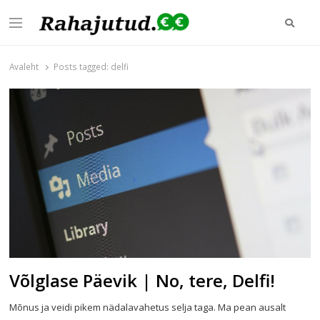
Otsi
Menu
Rahajutud.ee
Rahajutud.ee | Sinu investeerimis- ja finantsblogide keskpunkt!
Avaleht
Posts tagged:
delfi
Võlglase Päevik | No, tere, Delfi!
Mõnus ja veidi pikem nädalavahetus selja taga. Ma pean ausalt