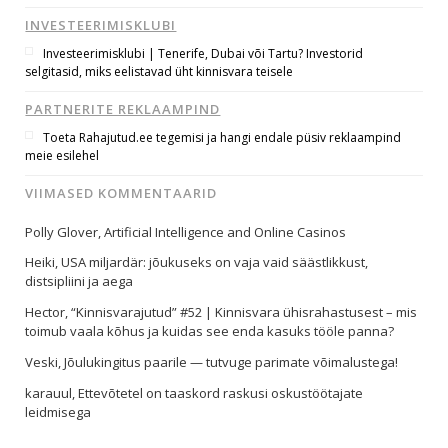
INVESTEERIMISKLUBI
Investeerimisklubi | Tenerife, Dubai või Tartu? Investorid
selgitasid, miks eelistavad üht kinnisvara teisele
PARTNERITE REKLAAMPIND
Toeta Rahajutud.ee tegemisi ja hangi endale püsiv reklaampind
meie esilehel
VIIMASED KOMMENTAARID
Polly Glover
,
Artificial Intelligence and Online Casinos
Heiki
,
USA miljardär: jõukuseks on vaja vaid säästlikkust,
distsipliini ja aega
Hector
,
“Kinnisvarajutud” #52 | Kinnisvara ühisrahastusest – mis
toimub vaala kõhus ja kuidas see enda kasuks tööle panna?
Veski
,
Jõulukingitus paarile — tutvuge parimate võimalustega!
karauul
,
Ettevõtetel on taaskord raskusi oskustöötajate
leidmisega