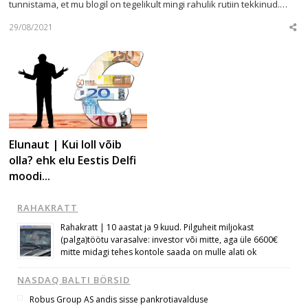
tunnistama, et mu blogil on tegelikult mingi rahulik rutiin tekkinud.…
29/08/2021
Sha
this
post
Elunaut | Kui loll võib
olla? ehk elu Eestis Delfi
moodi…
RAHAKRATT
Rahakratt | 10 aastat ja 9 kuud. Pilguheit miljokast
(palga)töötu varasalve: investor või mitte, aga üle 6600€
mitte midagi tehes kontole saada on mulle alati ok
NASDAQ BALTI BÖRSID
Robus Group AS andis sisse pankrotiavalduse