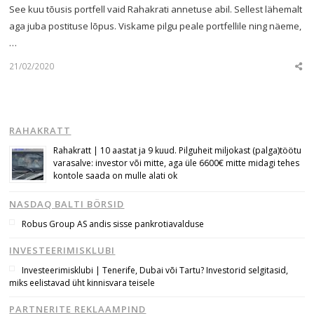
See kuu tõusis portfell vaid Rahakrati annetuse abil. Sellest lähemalt
aga juba postituse lõpus. Viskame pilgu peale portfellile ning näeme,
…
21/02/2020
Sha
this
post
RAHAKRATT
Rahakratt | 10 aastat ja 9 kuud. Pilguheit miljokast (palga)töötu
varasalve: investor või mitte, aga üle 6600€ mitte midagi tehes
kontole saada on mulle alati ok
NASDAQ BALTI BÖRSID
Robus Group AS andis sisse pankrotiavalduse
INVESTEERIMISKLUBI
Investeerimisklubi | Tenerife, Dubai või Tartu? Investorid selgitasid,
miks eelistavad üht kinnisvara teisele
PARTNERITE REKLAAMPIND