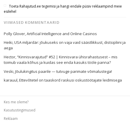
Toeta Rahajutud.ee tegemisi ja hangi endale püsiv reklaampind meie
esilehel
VIIMASED KOMMENTAARID
Polly Glover
,
Artificial Intelligence and Online Casinos
Heiki
,
USA miljardär: jõukuseks on vaja vaid säästlikkust, distsipliini ja
aega
Hector
,
“Kinnisvarajutud” #52 | Kinnisvara ühisrahastusest – mis
toimub vaala kõhus ja kuidas see enda kasuks tööle panna?
Veski
,
Jõulukingitus paarile — tutvuge parimate võimalustega!
karauul
,
Ettevõtetel on taaskord raskusi oskustöötajate leidmisega
Kes me oleme?
Kasutustingimused
Reklaam