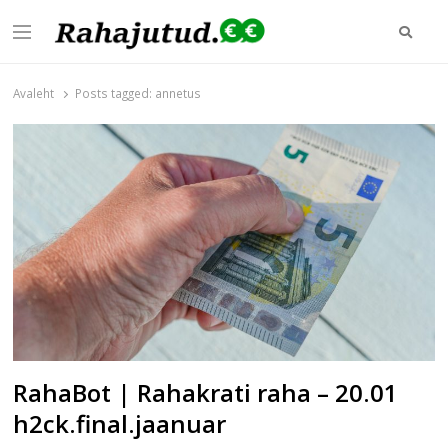
Otsi
Menu
Rahajutud.ee
Rahajutud.ee | Sinu investeerimis- ja finantsblogide keskpunkt!
Avaleht
Posts tagged:
annetus
RahaBot | Rahakrati raha – 20.01
h2ck.final.jaanuar